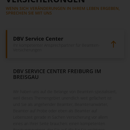
WENN SICH VERÄNDERUNGEN IN IHREM LEBEN ERGEBEN,
SPRECHEN SIE MIT UNS
DBV Service Center
Ihr kompetenter Ansprechpartner für Beamten-
Versicherungen
DBV SERVICE CENTER FREIBURG IM
BREISGAU
Wir haben uns auf die Belange von Beamten spezialisiert,
weil dieses Themengebiet unendlich weit gefächert ist
und Sie als angehender Beamter, Beamtenanwärter,
Beamter auf Probe oder eben als Beamter auf
Lebenszeit gerade in Sachen Versicherung vor allem
eines an Ihrer Seite brauchen: einen kompetenten
Beratungspartner, der Sie auf alle für Sie wichtigen