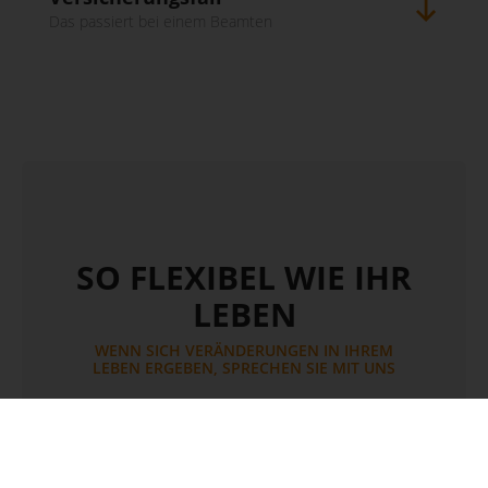
Das passiert bei einem Beamten
SO FLEXIBEL WIE IHR
LEBEN
WENN SICH VERÄNDERUNGEN IN IHREM
LEBEN ERGEBEN, SPRECHEN SIE MIT UNS
Oft sehen wir uns mit Änderungen konfrontiert.
Im Laufe der Zeit erreichen wir Ziele, erfüllen
sich Wünsche und ereilen uns leider auch