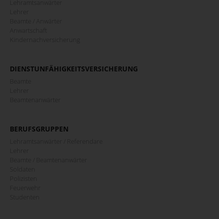
Lehramtsanwärter
Lehrer
Beamte / Anwärter
Anwartschaft
Kindernachversicherung
DIENSTUNFÄHIGKEITSVERSICHERUNG
Beamte
Lehrer
Beamtenanwärter
BERUFSGRUPPEN
Lehramtsanwärter / Referendare
Lehrer
Beamte / Beamtenanwärter
Soldaten
Polizisten
Feuerwehr
Studenten