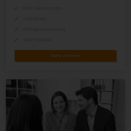
Freie Wahl des Arztes
Heilpraktiker
Beitragsrückerstattung
Mehr flexibilität
Mehr erfahren