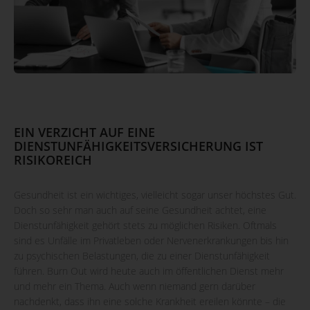
EIN VERZICHT AUF EINE
DIENSTUNFÄHIGKEITSVERSICHERUNG IST
RISIKOREICH
Gesundheit ist ein wichtiges, vielleicht sogar unser höchstes Gut.
Doch so sehr man auch auf seine Gesundheit achtet, eine
Dienstunfähigkeit gehört stets zu möglichen Risiken. Oftmals
sind es Unfälle im Privatleben oder Nervenerkrankungen bis hin
zu psychischen Belastungen, die zu einer Dienstunfähigkeit
führen. Burn Out wird heute auch im öffentlichen Dienst mehr
und mehr ein Thema. Auch wenn niemand gern darüber
nachdenkt, dass ihn eine solche Krankheit ereilen könnte – die