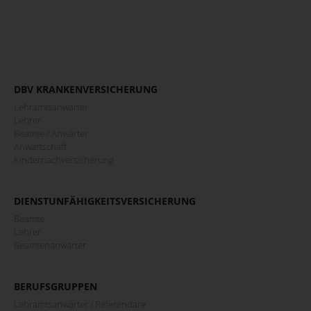
DBV KRANKENVERSICHERUNG
Lehramtsanwärter
Lehrer
Beamte / Anwärter
Anwartschaft
Kindernachversicherung
DIENSTUNFÄHIGKEITSVERSICHERUNG
Beamte
Lehrer
Beamtenanwärter
BERUFSGRUPPEN
Lehramtsanwärter / Referendare