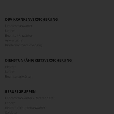
DBV KRANKENVERSICHERUNG
Lehramtsanwärter
Lehrer
Beamte / Anwärter
Anwartschaft
Kindernachversicherung
DIENSTUNFÄHIGKEITSVERSICHERUNG
Beamte
Lehrer
Beamtenanwärter
BERUFSGRUPPEN
Lehramtsanwärter / Referendare
Lehrer
Beamte / Beamtenanwärter
Soldaten